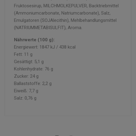
Fruktosesirup, MILCHMOLKEPULVER, Backtriebmittel
(Ammoniumcarbonate, Natriumcarbonate), Salz,
Emulgatoren (SOJAlecithin), Mehlbehandlungsmittel
(NATRIUMMETABISULFIT), Aroma.
Nährwerte (100 g):
Energiewert: 1847 kJ / 438 kcal
Fett: 11 g
Gesättigt: 5,1 g
Kohlenhydrate: 76 g
Zucker: 24 g
Ballaststoffe: 2,2 g
Eiweiß: 7,7 g
Salz: 0,76 g