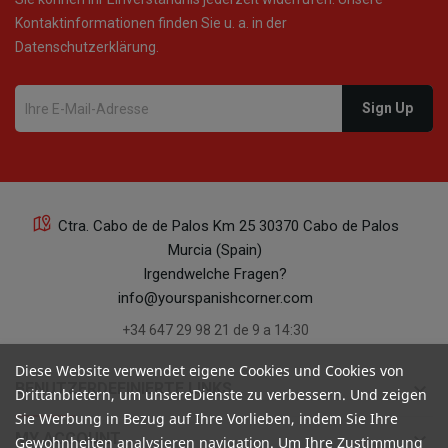
Kontaktinformationen finden Sie u. a. in der
Datenschutzerklärung.
Ctra. Cabo de de Palos Km 25 30370 Cabo de Palos
Murcia (Spain)
Irgendwelche Fragen?
info@yourspanishcorner.com
+34 647 29 98 21 de 9 a 14:30
Diese Website verwendet eigene Cookies und Cookies von
keyboard_arrow_down
BENUTZERDEFINIERTE LINKS
Drittanbietern, um unsereDienste zu verbessern. Und zeigen
Sie Werbung in Bezug auf Ihre Vorlieben, indem Sie Ihre
keyboard_arrow_down
MY ACCOUNT
Gewohnheiten analysieren navigation. Um Ihre Zustimmung