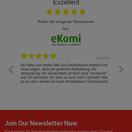
Exzellent
finden Sie einige der Rezensionen
hier.
.07.2026
28.05.2026
nd
Ich habe zum ersten Mal aus Deutschland bestellt und
Die War
muss sagen, dass die gesamte Abwicklung, die
gut an
Verpackung, die Versandzeit, einfach alles "excelente"
ist sch
war. Ich wünsche mit, dass es auch beim nächsten Mal
so ist, dann werde ich noch oft bestellen! ¡Viva España!
Join Our Newsletter Now
Sie können Ihr Einverständnis jederzeit widerrufen. Unsere