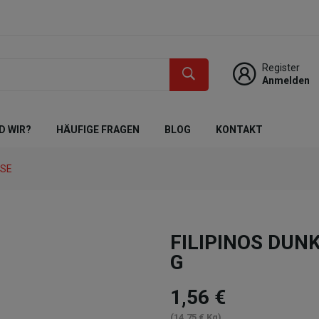
Register
Anmelden
D WIR?
HÄUFIGE FRAGEN
BLOG
KONTAKT
KSE
FILIPINOS DUN
G
1,56 €
(14,75 € Kg)