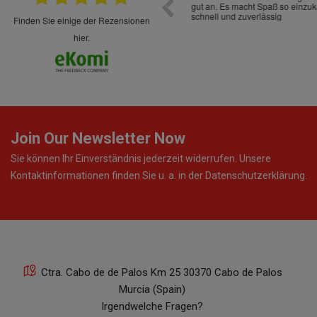
cht Spaß so einzukaufen. Die Abwicklung ist
verpackt.
uverlässig
finden Sie einige der Rezensionen
hier.
Join Our Newsletter Now
Sie können Ihr Einverständnis jederzeit widerrufen. Unsere
Kontaktinformationen finden Sie u. a. in der Datenschutzerklärung.
Ctra. Cabo de de Palos Km 25 30370 Cabo de Palos
Murcia (Spain)
Irgendwelche Fragen?