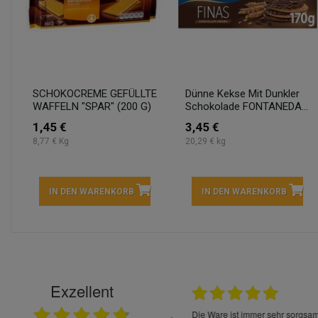
SCHOKOCREME GEFÜLLTE
Dünne Kekse Mit Dunkler
WAFFELN "SPAR" (200 G)
Schokolade FONTANEDA...
1,45 €
3,45 €
8,77 € Kg
20,29 € kg
IN DEN WARENKORB
IN DEN WARENKORB
Exzellent
22.05.2026
immer sehr sorgsam verpackt. Alles kommt
Schnelle Lieferung Ware wie be