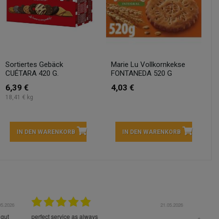
Sortiertes Gebäck
Marie Lu Vollkornkekse
CUÉTARA 420 G.
FONTANEDA 520 G
6,39 €
4,03 €
18,41 € kg
IN DEN WARENKORB
IN DEN WARENKORB
05.2026
15.05.2026
Die Waren sind schnell und im Guten Zustand geliefert
Preis s