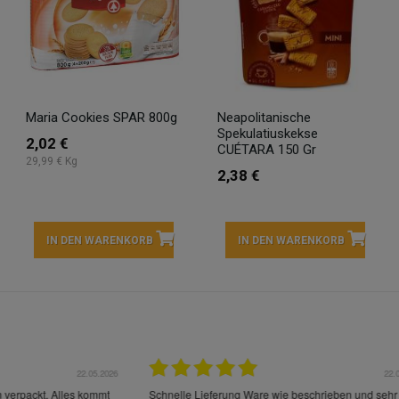
Maria Cookies SPAR 800g
Neapolitanische
Spekulatiuskekse
2,02 €
CUÉTARA 150 Gr
29,99 € Kg
2,38 €
IN DEN WARENKORB
IN DEN WARENKORB
22.05.2026
21.
schrieben und sehr gut
perfect service as always