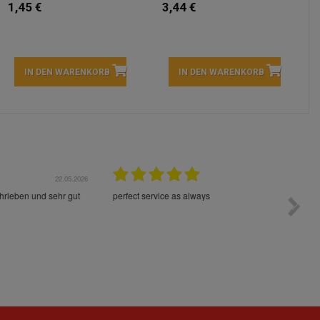
1,45 €
3,44 €
IN DEN WARENKORB
IN DEN WARENKORB
05.2026
15.05.2026
Die Waren sind schnell und im Guten Zustand geliefert
Preis s
worden!