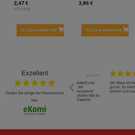
2,47 €
3,86 €
€29.64 Kg
IN DEN WARENKORB
IN DEN WARENKORB
Exzellent
22.05.2026
immer sehr sorgsam verpackt. Alles kommt
Schnelle Lieferung Ware wie be
cht Spaß so einzukaufen. Die Abwicklung ist
verpackt.
uverlässig
finden Sie einige der Rezensionen
hier.