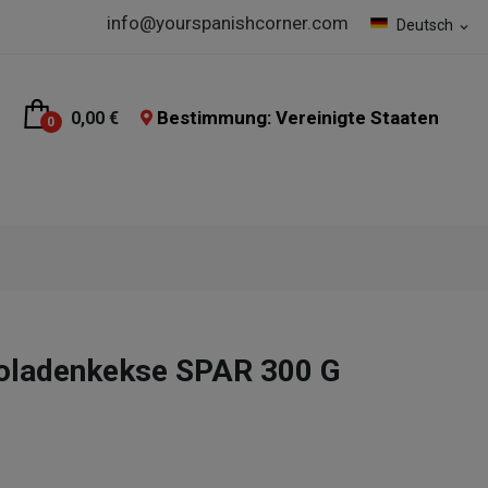
info@yourspanishcorner.com
Deutsch
expand_more
Bestimmung: Vereinigte Staaten
0,00 €
0
koladenkekse SPAR 300 G