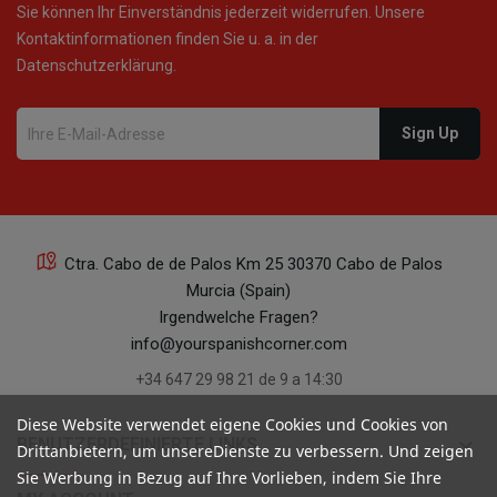
Sie können Ihr Einverständnis jederzeit widerrufen. Unsere
Kontaktinformationen finden Sie u. a. in der
Datenschutzerklärung.
Ctra. Cabo de de Palos Km 25 30370 Cabo de Palos
Murcia (Spain)
Irgendwelche Fragen?
info@yourspanishcorner.com
+34 647 29 98 21 de 9 a 14:30
Diese Website verwendet eigene Cookies und Cookies von
keyboard_arrow_down
BENUTZERDEFINIERTE LINKS
Drittanbietern, um unsereDienste zu verbessern. Und zeigen
Sie Werbung in Bezug auf Ihre Vorlieben, indem Sie Ihre