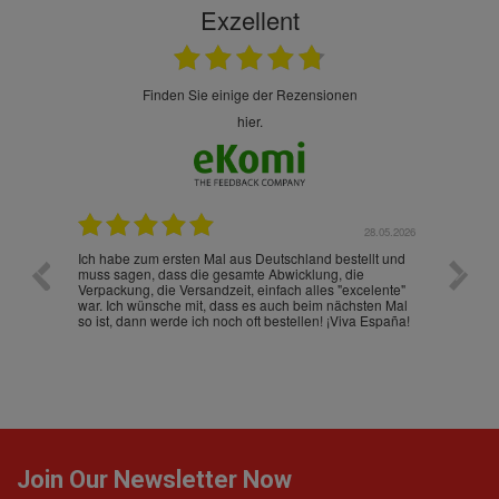
Exzellent
finden Sie einige der Rezensionen
hier.
.07.2026
28.05.2026
nd
Ich habe zum ersten Mal aus Deutschland bestellt und
Die War
muss sagen, dass die gesamte Abwicklung, die
gut an
Verpackung, die Versandzeit, einfach alles "excelente"
ist sch
war. Ich wünsche mit, dass es auch beim nächsten Mal
so ist, dann werde ich noch oft bestellen! ¡Viva España!
Join Our Newsletter Now