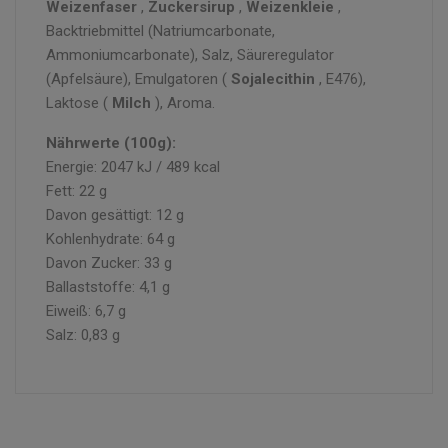
Weizenfaser
,
Zuckersirup
,
Weizenkleie
,
Backtriebmittel (Natriumcarbonate,
Ammoniumcarbonate), Salz, Säureregulator
(Apfelsäure), Emulgatoren (
Sojalecithin
, E476),
Laktose (
Milch
), Aroma.
Nährwerte (100g):
Energie: 2047 kJ / 489 kcal
Fett: 22 g
Davon gesättigt: 12 g
Kohlenhydrate: 64 g
Davon Zucker: 33 g
Ballaststoffe: 4,1 g
Eiweiß: 6,7 g
Salz: 0,83 g