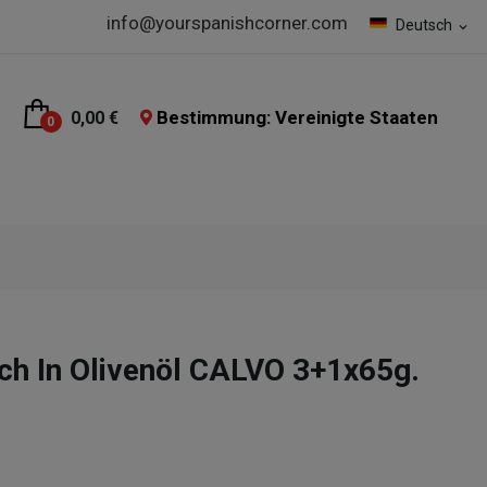
info@yourspanishcorner.com
Deutsch
expand_more
Bestimmung: Vereinigte Staaten
0,00 €
0
sch In Olivenöl CALVO 3+1x65g.