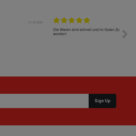
05.2026
15.05.2026
Die Waren sind schnell und im Guten Zustand geliefert
Preis s
worden!