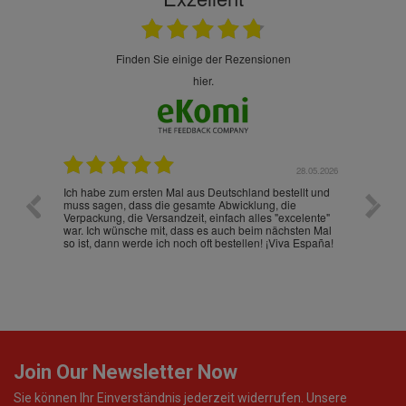
finden Sie einige der Rezensionen
hier.
.07.2026
28.05.2026
nd
Ich habe zum ersten Mal aus Deutschland bestellt und
Die War
muss sagen, dass die gesamte Abwicklung, die
gut an
Verpackung, die Versandzeit, einfach alles "excelente"
ist sch
war. Ich wünsche mit, dass es auch beim nächsten Mal
so ist, dann werde ich noch oft bestellen! ¡Viva España!
Join Our Newsletter Now
Sie können Ihr Einverständnis jederzeit widerrufen. Unsere