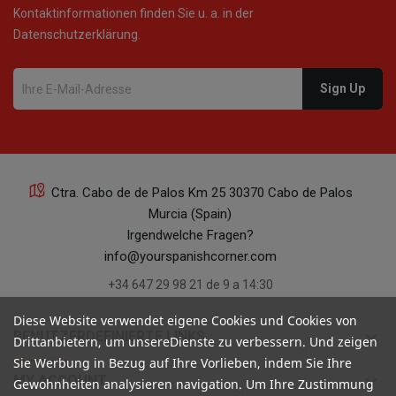
Kontaktinformationen finden Sie u. a. in der
Datenschutzerklärung.
Ctra. Cabo de de Palos Km 25 30370 Cabo de Palos
Murcia (Spain)
Irgendwelche Fragen?
info@yourspanishcorner.com
+34 647 29 98 21 de 9 a 14:30
Diese Website verwendet eigene Cookies und Cookies von
keyboard_arrow_down
BENUTZERDEFINIERTE LINKS
Drittanbietern, um unsereDienste zu verbessern. Und zeigen
Sie Werbung in Bezug auf Ihre Vorlieben, indem Sie Ihre
keyboard_arrow_down
MY ACCOUNT
Gewohnheiten analysieren navigation. Um Ihre Zustimmung