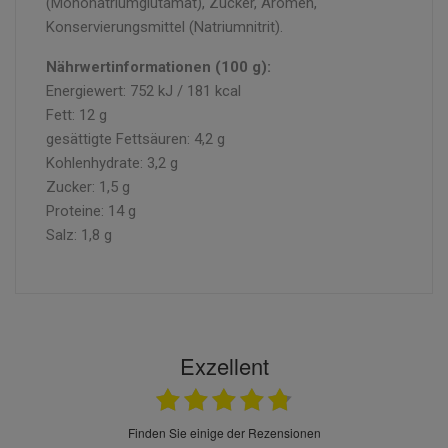
(Mononatriumglutamat), Zucker, Aromen,
Konservierungsmittel (Natriumnitrit).
Nährwertinformationen (100 g):
Energiewert: 752 kJ / 181 kcal
Fett: 12 g
gesättigte Fettsäuren: 4,2 g
Kohlenhydrate: 3,2 g
Zucker: 1,5 g
Proteine: 14 g
Salz: 1,8 g
Exzellent
finden Sie einige der Rezensionen