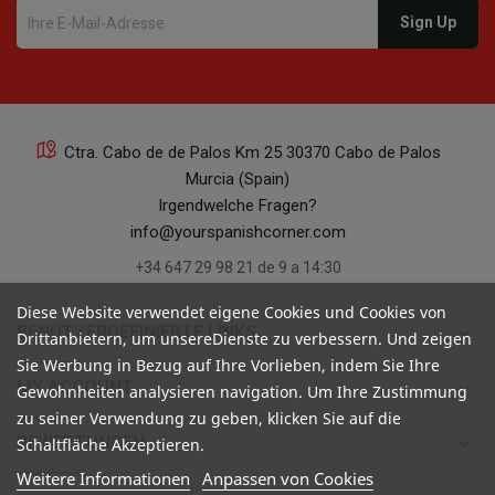
Ctra. Cabo de de Palos Km 25 30370 Cabo de Palos
Murcia (Spain)
Irgendwelche Fragen?
info@yourspanishcorner.com
+34 647 29 98 21 de 9 a 14:30
Diese Website verwendet eigene Cookies und Cookies von
keyboard_arrow_down
BENUTZERDEFINIERTE LINKS
Drittanbietern, um unsereDienste zu verbessern. Und zeigen
Sie Werbung in Bezug auf Ihre Vorlieben, indem Sie Ihre
keyboard_arrow_down
MY ACCOUNT
Gewohnheiten analysieren navigation. Um Ihre Zustimmung
zu seiner Verwendung zu geben, klicken Sie auf die
keyboard_arrow_down
BEWERTUNGEN
Schaltfläche Akzeptieren.
Weitere Informationen
Anpassen von Cookies