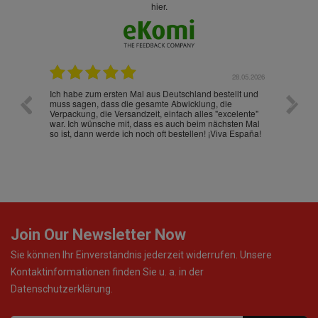
hier.
.07.2026
28.05.2026
nd
Ich habe zum ersten Mal aus Deutschland bestellt und
Die War
muss sagen, dass die gesamte Abwicklung, die
gut an
Verpackung, die Versandzeit, einfach alles "excelente"
ist sch
war. Ich wünsche mit, dass es auch beim nächsten Mal
so ist, dann werde ich noch oft bestellen! ¡Viva España!
Join Our Newsletter Now
Sie können Ihr Einverständnis jederzeit widerrufen. Unsere
Kontaktinformationen finden Sie u. a. in der
Datenschutzerklärung.