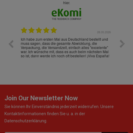
hier.
.07.2026
28.05.2026
nd
Ich habe zum ersten Mal aus Deutschland bestellt und
Die War
muss sagen, dass die gesamte Abwicklung, die
gut an
Verpackung, die Versandzeit, einfach alles "excelente"
ist sch
war. Ich wünsche mit, dass es auch beim nächsten Mal
so ist, dann werde ich noch oft bestellen! ¡Viva España!
Join Our Newsletter Now
Sie können Ihr Einverständnis jederzeit widerrufen. Unsere
Kontaktinformationen finden Sie u. a. in der
Datenschutzerklärung.