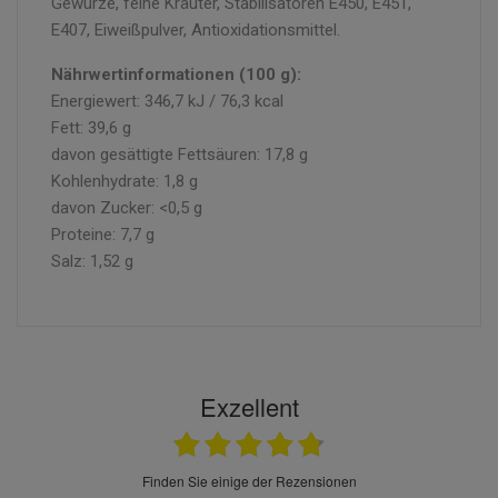
Gewürze, feine Kräuter, Stabilisatoren E450, E451,
E407, Eiweißpulver, Antioxidationsmittel.
Nährwertinformationen (100 g):
Energiewert: 346,7 kJ / 76,3 kcal
Fett: 39,6 g
davon gesättigte Fettsäuren: 17,8 g
Kohlenhydrate: 1,8 g
davon Zucker: <0,5 g
Proteine: 7,7 g
Salz: 1,52 g
Exzellent
finden Sie einige der Rezensionen