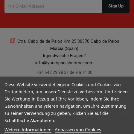
Ctra. Cabo de de Palos Km 25 30370 Cabo de Palos
Murcia (Spain)
Irgendwelche Fragen?
info@yourspanishcorner.com
+34 647 29 98 21 de 9 a 14:30
Diese Website verwendet eigene Cookies und Cookies von
keyboard_arrow_down
BENUTZERDEFINIERTE LINKS
Drittanbietern, um unsereDienste zu verbessern. Und zeigen
Sie Werbung in Bezug auf Ihre Vorlieben, indem Sie Ihre
keyboard_arrow_down
MY ACCOUNT
Gewohnheiten analysieren navigation. Um Ihre Zustimmung
zu seiner Verwendung zu geben, klicken Sie auf die
keyboard_arrow_down
BEWERTUNGEN
Schaltfläche Akzeptieren.
Weitere Informationen
Anpassen von Cookies