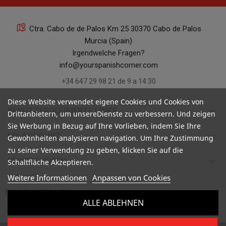
Ctra. Cabo de de Palos Km 25 30370 Cabo de Palos
Murcia (Spain)
Irgendwelche Fragen?
info@yourspanishcorner.com
+34 647 29 98 21 de 9 a 14:30
Diese Website verwendet eigene Cookies und Cookies von
keyboard_arrow_down
BENUTZERDEFINIERTE LINKS
Drittanbietern, um unsereDienste zu verbessern. Und zeigen
Sie Werbung in Bezug auf Ihre Vorlieben, indem Sie Ihre
keyboard_arrow_down
MY ACCOUNT
Gewohnheiten analysieren navigation. Um Ihre Zustimmung
zu seiner Verwendung zu geben, klicken Sie auf die
keyboard_arrow_down
BEWERTUNGEN
Schaltfläche Akzeptieren.
Weitere Informationen
Anpassen von Cookies

INFORMATIONEN
ALLE ABLEHNEN