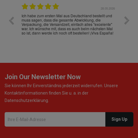
.07.2026
28.05.2026
nd
Ich habe zum ersten Mal aus Deutschland bestellt und
Die War
muss sagen, dass die gesamte Abwicklung, die
gut an
Verpackung, die Versandzeit, einfach alles "excelente"
ist sch
war. Ich wünsche mit, dass es auch beim nächsten Mal
so ist, dann werde ich noch oft bestellen! ¡Viva España!
Join Our Newsletter Now
Sie können Ihr Einverständnis jederzeit widerrufen. Unsere
Kontaktinformationen finden Sie u. a. in der
Datenschutzerklärung.