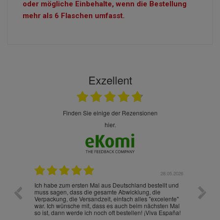
oder mögliche Einbehalte, wenn die Bestellung
mehr als 6 Flaschen umfasst.
Exzellent
finden Sie einige der Rezensionen
hier.
.07.2026
28.05.2026
nd
Ich habe zum ersten Mal aus Deutschland bestellt und
Die War
muss sagen, dass die gesamte Abwicklung, die
gut an
Verpackung, die Versandzeit, einfach alles "excelente"
ist sch
war. Ich wünsche mit, dass es auch beim nächsten Mal
so ist, dann werde ich noch oft bestellen! ¡Viva España!