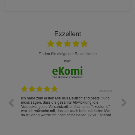
Exzellent
finden Sie einige der Rezensionen
hier.
.07.2026
28.05.2026
nd
Ich habe zum ersten Mal aus Deutschland bestellt und
Die War
muss sagen, dass die gesamte Abwicklung, die
gut an
Verpackung, die Versandzeit, einfach alles "excelente"
ist sch
war. Ich wünsche mit, dass es auch beim nächsten Mal
so ist, dann werde ich noch oft bestellen! ¡Viva España!