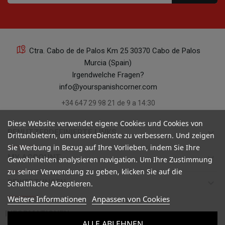
Ctra. Cabo de de Palos Km 25 30370 Cabo de Palos
Murcia (Spain)
Irgendwelche Fragen?
info@yourspanishcorner.com
+34 647 29 98 21 de 9 a 14:30
Diese Website verwendet eigene Cookies und Cookies von
keyboard_arrow_down
BENUTZERDEFINIERTE LINKS
Drittanbietern, um unsereDienste zu verbessern. Und zeigen
Sie Werbung in Bezug auf Ihre Vorlieben, indem Sie Ihre
keyboard_arrow_down
MY ACCOUNT
Gewohnheiten analysieren navigation. Um Ihre Zustimmung
zu seiner Verwendung zu geben, klicken Sie auf die
keyboard_arrow_down
BEWERTUNGEN
Schaltfläche Akzeptieren.
Weitere Informationen
Anpassen von Cookies

INFORMATIONEN
ALLE ABLEHNEN