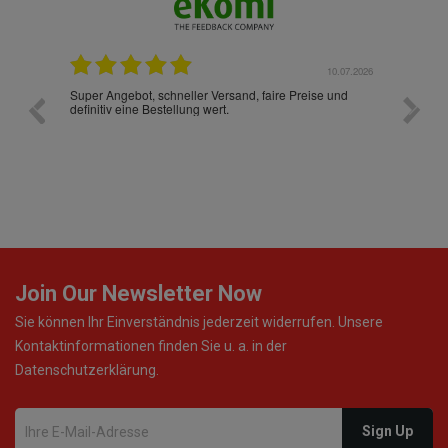
10.07.2026
28.05.2026
 Preise und
Ich habe zum ersten Mal aus Deutschland bestellt und
muss sagen, dass die gesamte Abwicklung, die
Verpackung, die Versandzeit, einfach alles "excelente"
war. Ich wünsche mit, dass es auch beim nächsten Mal
so ist, dann werde ich noch oft bestellen! ¡Viva España!
Join Our Newsletter Now
Sie können Ihr Einverständnis jederzeit widerrufen. Unsere
Kontaktinformationen finden Sie u. a. in der
Datenschutzerklärung.