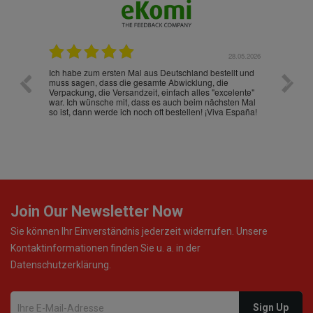
.07.2026
28.05.2026
nd
Ich habe zum ersten Mal aus Deutschland bestellt und
Die War
muss sagen, dass die gesamte Abwicklung, die
gut an
Verpackung, die Versandzeit, einfach alles "excelente"
ist sch
war. Ich wünsche mit, dass es auch beim nächsten Mal
so ist, dann werde ich noch oft bestellen! ¡Viva España!
Join Our Newsletter Now
Sie können Ihr Einverständnis jederzeit widerrufen. Unsere
Kontaktinformationen finden Sie u. a. in der
Datenschutzerklärung.