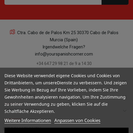
Ctra. Cabo de de Palos Km 25 30370 Cabo de Palos
Murcia (Spain)
Irgendwelche Fragen?
info@yourspanishcorner.com
+34 647 29 98 21 de 9 a 14:30
Diese Website verwendet eigene Cookies und Cookies von
keyboard_arrow_down
BENUTZERDEFINIERTE LINKS
Drittanbietern, um unsereDienste zu verbessern. Und zeigen
Sie Werbung in Bezug auf Ihre Vorlieben, indem Sie Ihre
keyboard_arrow_down
MY ACCOUNT
Gewohnheiten analysieren navigation. Um Ihre Zustimmung
zu seiner Verwendung zu geben, klicken Sie auf die
keyboard_arrow_down
BEWERTUNGEN
Schaltfläche Akzeptieren.
Weitere Informationen
Anpassen von Cookies

INFORMATIONEN