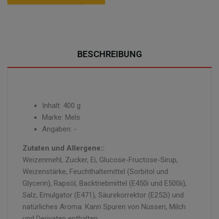
BESCHREIBUNG
Inhalt: 400 g
Marke: Mels
Angaben: -
Zutaten und Allergene::
Weizenmehl, Zucker, Ei, Glucose-Fructose-Sirup,
Weizenstärke, Feuchthaltemittel (Sorbitol und
Glycerin), Rapsöl, Backtriebmittel (E450i und E500ii),
Salz, Emulgator (E471), Säurekorrektor (E252i) und
natürliches Aroma. Kann Spuren von Nüssen, Milch
und Derivaten enthalten.