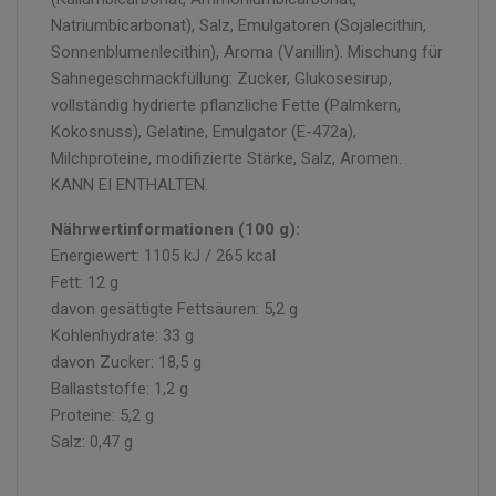
Natriumbicarbonat), Salz, Emulgatoren (Sojalecithin,
Sonnenblumenlecithin), Aroma (Vanillin). Mischung für
Sahnegeschmackfüllung: Zucker, Glukosesirup,
vollständig hydrierte pflanzliche Fette (Palmkern,
Kokosnuss), Gelatine, Emulgator (E-472a),
Milchproteine, modifizierte Stärke, Salz, Aromen.
KANN EI ENTHALTEN.
Nährwertinformationen (100 g):
Energiewert: 1105 kJ / 265 kcal
Fett: 12 g
davon gesättigte Fettsäuren: 5,2 g
Kohlenhydrate: 33 g
davon Zucker: 18,5 g
Ballaststoffe: 1,2 g
Proteine: 5,2 g
Salz: 0,47 g