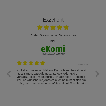
Exzellent
finden Sie einige der Rezensionen
hier.
.07.2026
28.05.2026
nd
Ich habe zum ersten Mal aus Deutschland bestellt und
Die War
muss sagen, dass die gesamte Abwicklung, die
gut an
Verpackung, die Versandzeit, einfach alles "excelente"
ist sch
war. Ich wünsche mit, dass es auch beim nächsten Mal
so ist, dann werde ich noch oft bestellen! ¡Viva España!