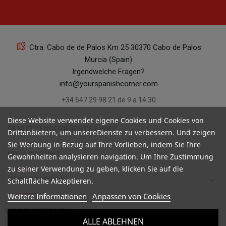
Ctra. Cabo de de Palos Km 25 30370 Cabo de Palos
Murcia (Spain)
Irgendwelche Fragen?
info@yourspanishcorner.com
+34 647 29 98 21 de 9 a 14:30
Diese Website verwendet eigene Cookies und Cookies von
keyboard_arrow_down
BENUTZERDEFINIERTE LINKS
Drittanbietern, um unsereDienste zu verbessern. Und zeigen
Sie Werbung in Bezug auf Ihre Vorlieben, indem Sie Ihre
keyboard_arrow_down
MY ACCOUNT
Gewohnheiten analysieren navigation. Um Ihre Zustimmung
zu seiner Verwendung zu geben, klicken Sie auf die
keyboard_arrow_down
BEWERTUNGEN
Schaltfläche Akzeptieren.
Weitere Informationen
Anpassen von Cookies

INFORMATIONEN
ALLE ABLEHNEN