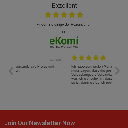
Exzellent
finden Sie einige der Rezensionen
hier.
.07.2026
28.05.2026
nd
Ich habe zum ersten Mal aus Deutschland bestellt und
Die War
muss sagen, dass die gesamte Abwicklung, die
gut an
Verpackung, die Versandzeit, einfach alles "excelente"
ist sch
war. Ich wünsche mit, dass es auch beim nächsten Mal
so ist, dann werde ich noch oft bestellen! ¡Viva España!
Join Our Newsletter Now