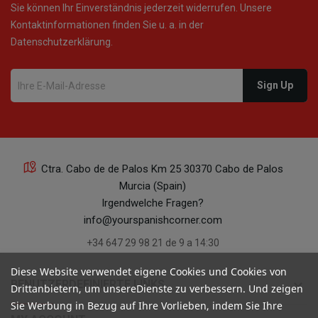
Sie können Ihr Einverständnis jederzeit widerrufen. Unsere
Kontaktinformationen finden Sie u. a. in der
Datenschutzerklärung.
Ctra. Cabo de de Palos Km 25 30370 Cabo de Palos
Murcia (Spain)
Irgendwelche Fragen?
info@yourspanishcorner.com
+34 647 29 98 21 de 9 a 14:30
Diese Website verwendet eigene Cookies und Cookies von
keyboard_arrow_down
BENUTZERDEFINIERTE LINKS
Drittanbietern, um unsereDienste zu verbessern. Und zeigen
Sie Werbung in Bezug auf Ihre Vorlieben, indem Sie Ihre