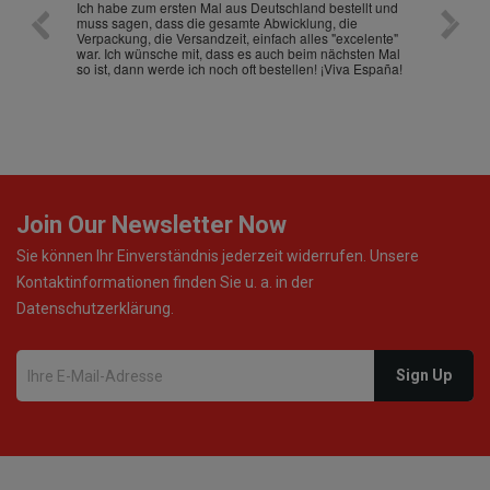
nd
Ich habe zum ersten Mal aus Deutschland bestellt und
Die War
muss sagen, dass die gesamte Abwicklung, die
gut an
Verpackung, die Versandzeit, einfach alles "excelente"
ist sch
war. Ich wünsche mit, dass es auch beim nächsten Mal
so ist, dann werde ich noch oft bestellen! ¡Viva España!
Join Our Newsletter Now
Sie können Ihr Einverständnis jederzeit widerrufen. Unsere
Kontaktinformationen finden Sie u. a. in der
Datenschutzerklärung.