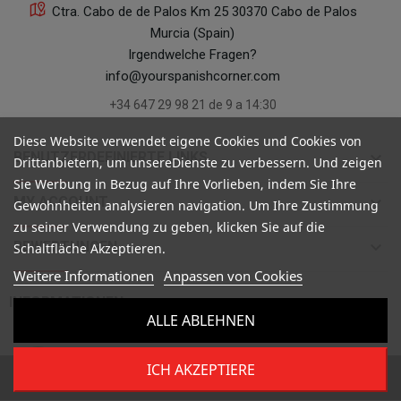
Ctra. Cabo de de Palos Km 25 30370 Cabo de Palos
Murcia (Spain)
Irgendwelche Fragen?
info@yourspanishcorner.com
+34 647 29 98 21 de 9 a 14:30
Diese Website verwendet eigene Cookies und Cookies von
keyboard_arrow_down
BENUTZERDEFINIERTE LINKS
Drittanbietern, um unsereDienste zu verbessern. Und zeigen
Sie Werbung in Bezug auf Ihre Vorlieben, indem Sie Ihre
keyboard_arrow_down
MY ACCOUNT
Gewohnheiten analysieren navigation. Um Ihre Zustimmung
zu seiner Verwendung zu geben, klicken Sie auf die
keyboard_arrow_down
BEWERTUNGEN
Schaltfläche Akzeptieren.
Weitere Informationen
Anpassen von Cookies

INFORMATIONEN
ALLE ABLEHNEN
ICH AKZEPTIERE
Copyright ©
Your Spanish Corner
. Todos los derechos reservados