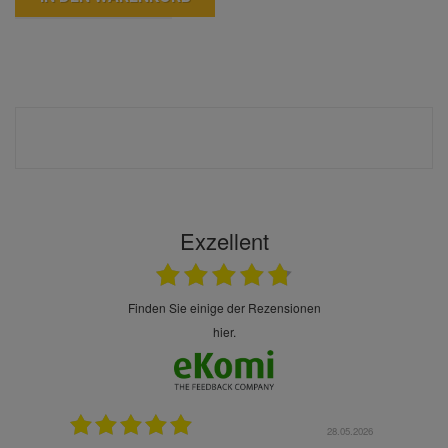
Exzellent
finden Sie einige der Rezensionen
hier.
.07.2026
28.05.2026