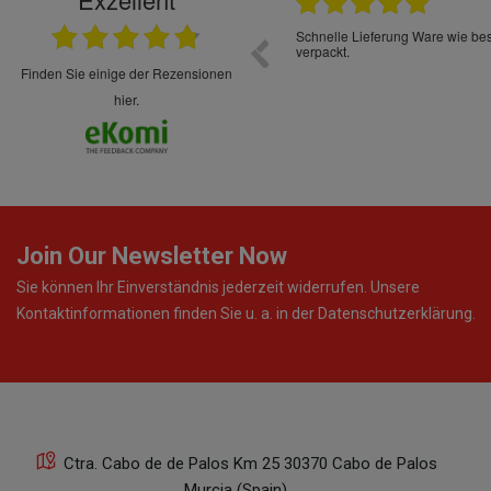
22.05.2026
immer sehr sorgsam verpackt. Alles kommt
Schnelle Lieferung Ware wie be
cht Spaß so einzukaufen. Die Abwicklung ist
verpackt.
uverlässig
finden Sie einige der Rezensionen
hier.
Join Our Newsletter Now
Sie können Ihr Einverständnis jederzeit widerrufen. Unsere
Kontaktinformationen finden Sie u. a. in der Datenschutzerklärung.
Ctra. Cabo de de Palos Km 25 30370 Cabo de Palos
Murcia (Spain)