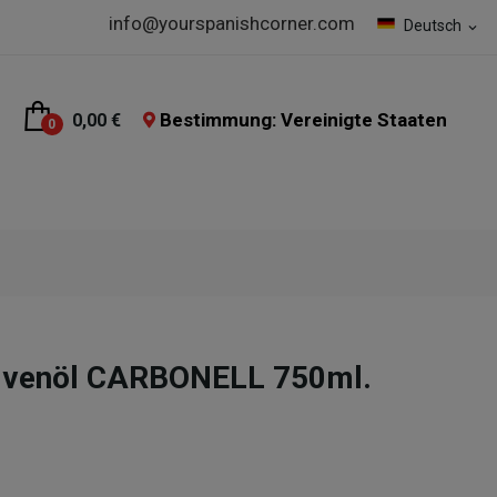
info@yourspanishcorner.com
Deutsch
expand_more
Bestimmung: Vereinigte Staaten
0,00 €
0
Olivenöl CARBONELL 750ml.