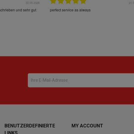
22.05.2026
21.
schrieben und sehr gut
perfect service as always
BENUTZERDEFINIERTE
MY ACCOUNT
LINKS