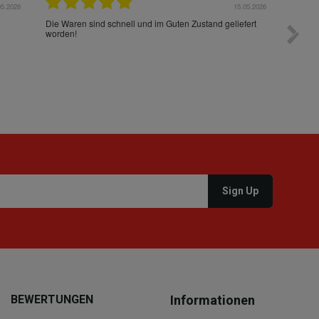
05.2026
15.05.2026
Die Waren sind schnell und im Guten Zustand geliefert
Preis s
worden!
BEWERTUNGEN
Informationen