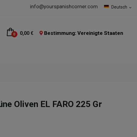
info@yourspanishcorner.com
Deutsch
expand_more
Bestimmung: Vereinigte Staaten
0,00 €
0
üne Oliven EL FARO 225 Gr