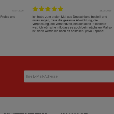
22.05.2026
21.
schrieben und sehr gut
perfect service as always