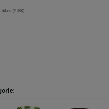
oxidans (E-300).
gorie: