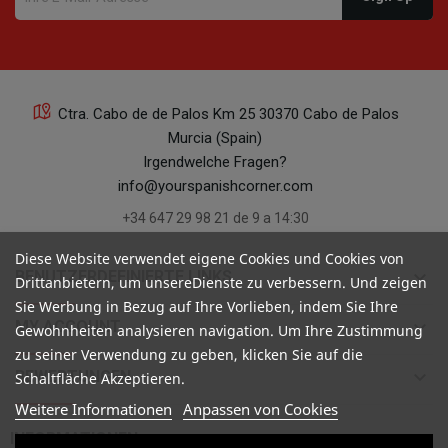
Ctra. Cabo de de Palos Km 25 30370 Cabo de Palos
Murcia (Spain)
Irgendwelche Fragen?
info@yourspanishcorner.com
+34 647 29 98 21 de 9 a 14:30
Diese Website verwendet eigene Cookies und Cookies von
keyboard_arrow_down
BENUTZERDEFINIERTE LINKS
Drittanbietern, um unsereDienste zu verbessern. Und zeigen
Sie Werbung in Bezug auf Ihre Vorlieben, indem Sie Ihre
keyboard_arrow_down
MY ACCOUNT
Gewohnheiten analysieren navigation. Um Ihre Zustimmung
zu seiner Verwendung zu geben, klicken Sie auf die
keyboard_arrow_down
BEWERTUNGEN
Schaltfläche Akzeptieren.
Weitere Informationen
Anpassen von Cookies

INFORMATIONEN