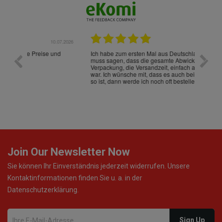
.07.2026
28.05.2026
nd
Ich habe zum ersten Mal aus Deutschland bestellt und
Die War
muss sagen, dass die gesamte Abwicklung, die
gut an
Verpackung, die Versandzeit, einfach alles "excelente"
ist sch
war. Ich wünsche mit, dass es auch beim nächsten Mal
so ist, dann werde ich noch oft bestellen! ¡Viva España!
Join Our Newsletter Now
Sie können Ihr Einverständnis jederzeit widerrufen. Unsere
Kontaktinformationen finden Sie u. a. in der
Datenschutzerklärung.