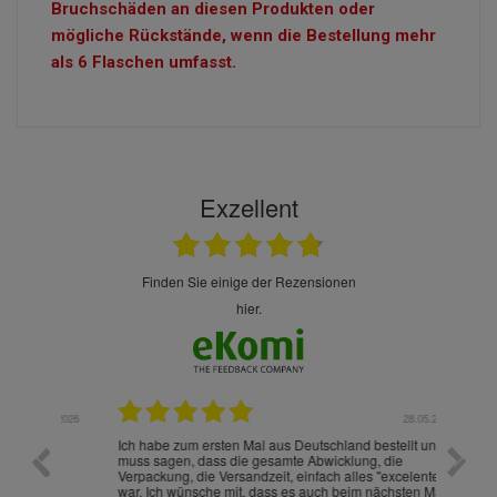
Bruchschäden an diesen Produkten oder
mögliche Rückstände, wenn die Bestellung mehr
als 6 Flaschen umfasst.
Exzellent
finden Sie einige der Rezensionen
hier.
.07.2026
28.05.2026
nd
Ich habe zum ersten Mal aus Deutschland bestellt und
Die War
muss sagen, dass die gesamte Abwicklung, die
gut an
Verpackung, die Versandzeit, einfach alles "excelente"
ist sch
war. Ich wünsche mit, dass es auch beim nächsten Mal