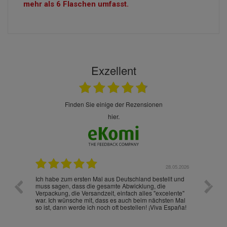
mehr als 6 Flaschen umfasst.
Exzellent
finden Sie einige der Rezensionen
hier.
.07.2026
28.05.2026
nd
Ich habe zum ersten Mal aus Deutschland bestellt und
Die War
muss sagen, dass die gesamte Abwicklung, die
gut an
Verpackung, die Versandzeit, einfach alles "excelente"
ist sch
war. Ich wünsche mit, dass es auch beim nächsten Mal
so ist, dann werde ich noch oft bestellen! ¡Viva España!