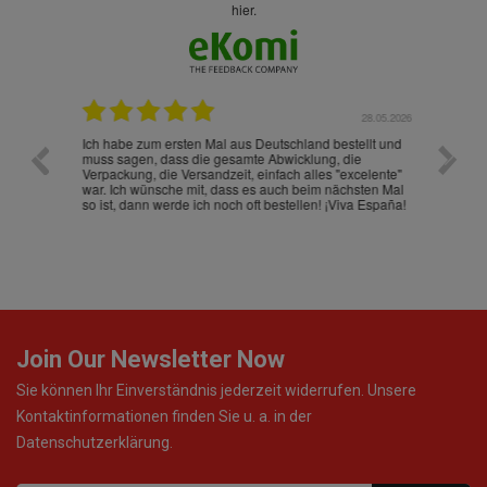
hier.
.07.2026
28.05.2026
nd
Ich habe zum ersten Mal aus Deutschland bestellt und
Die War
muss sagen, dass die gesamte Abwicklung, die
gut an
Verpackung, die Versandzeit, einfach alles "excelente"
ist sch
war. Ich wünsche mit, dass es auch beim nächsten Mal
so ist, dann werde ich noch oft bestellen! ¡Viva España!
Join Our Newsletter Now
Sie können Ihr Einverständnis jederzeit widerrufen. Unsere
Kontaktinformationen finden Sie u. a. in der
Datenschutzerklärung.