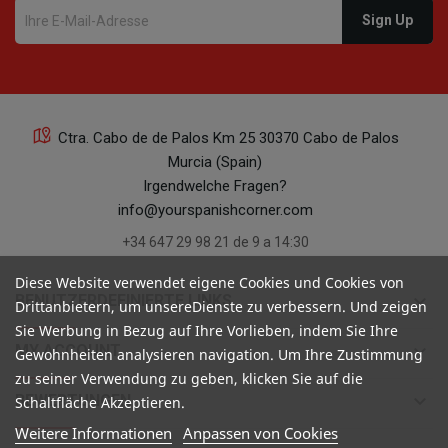
Ctra. Cabo de de Palos Km 25 30370 Cabo de Palos
Murcia (Spain)
Irgendwelche Fragen?
info@yourspanishcorner.com
+34 647 29 98 21 de 9 a 14:30
Diese Website verwendet eigene Cookies und Cookies von
keyboard_arrow_down
BENUTZERDEFINIERTE LINKS
Drittanbietern, um unsereDienste zu verbessern. Und zeigen
Sie Werbung in Bezug auf Ihre Vorlieben, indem Sie Ihre
keyboard_arrow_down
MY ACCOUNT
Gewohnheiten analysieren navigation. Um Ihre Zustimmung
zu seiner Verwendung zu geben, klicken Sie auf die
keyboard_arrow_down
BEWERTUNGEN
Schaltfläche Akzeptieren.
Weitere Informationen
Anpassen von Cookies