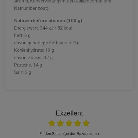
Aroma, Konservierungsmittel (Kaliumsorbat und
Natriumbenzoat).
Nährwertinformationen (100 g):
Energiewert: 344 kJ / 82 kcal
Fett: 0 g
davon gesättigte Fettsäuren: 0 g
Kohlenhydrate: 19 g
davon Zucker: 17 g
Proteine: 14 g
Salz: 2 g
Exzellent
finden Sie einige der Rezensionen