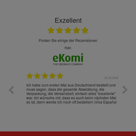
Exzellent
finden Sie einige der Rezensionen
hier.
.07.2026
28.05.2026
nd
Ich habe zum ersten Mal aus Deutschland bestellt und
Die War
muss sagen, dass die gesamte Abwicklung, die
gut an
Verpackung, die Versandzeit, einfach alles "excelente"
ist sch
war. Ich wünsche mit, dass es auch beim nächsten Mal
so ist, dann werde ich noch oft bestellen! ¡Viva España!