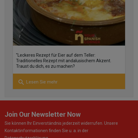
30
"Leckeres Rezept für Eier auf dem Teller:
10
Traditionelles Rezept mit andalusischem Akzent.
Traust du dich, es zu machen?
search
Lesen Sie mehr
28
Join Our Newsletter Now
Sie können Ihr Einverständnis jederzeit widerrufen. Unsere
Kontaktinformationen finden Sie u. a. in der