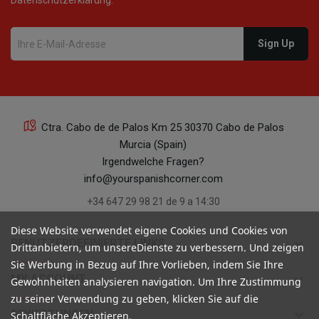
Datenschutzerklärung.
22
Ctra. Cabo de de Palos Km 25 30370 Cabo de Palos
22
Murcia (Spain)
Irgendwelche Fragen?
info@yourspanishcorner.com
+34 647 29 98 21 de 9 a 14:30
Diese Website verwendet eigene Cookies und Cookies von
21
keyboard_arrow_down
BENUTZERDEFINIERTE LINKS
Drittanbietern, um unsereDienste zu verbessern. Und zeigen
Sie Werbung in Bezug auf Ihre Vorlieben, indem Sie Ihre
keyboard_arrow_down
MY ACCOUNT
Gewohnheiten analysieren navigation. Um Ihre Zustimmung
zu seiner Verwendung zu geben, klicken Sie auf die
keyboard_arrow_down
BEWERTUNGEN
Schaltfläche Akzeptieren.