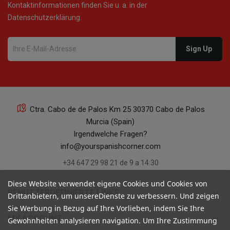
Kontaktinformationen finden Sie u. a. in der
Datenschutzerklärung.
Ctra. Cabo de de Palos Km 25 30370 Cabo de Palos
Murcia (Spain)
Irgendwelche Fragen?
info@yourspanishcorner.com
+34 647 29 98 21 de 9 a 14:30
Diese Website verwendet eigene Cookies und Cookies von
keyboard_arrow_down
BENUTZERDEFINIERTE LINKS
Drittanbietern, um unsereDienste zu verbessern. Und zeigen
Sie Werbung in Bezug auf Ihre Vorlieben, indem Sie Ihre
keyboard_arrow_down
MY ACCOUNT
Gewohnheiten analysieren navigation. Um Ihre Zustimmung