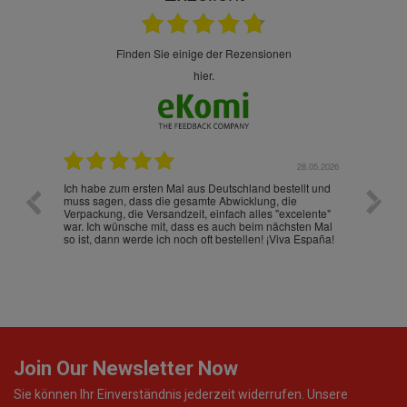
finden Sie einige der Rezensionen
hier.
.07.2026
28.05.2026
nd
Ich habe zum ersten Mal aus Deutschland bestellt und
Die War
muss sagen, dass die gesamte Abwicklung, die
gut an
Verpackung, die Versandzeit, einfach alles "excelente"
ist sch
war. Ich wünsche mit, dass es auch beim nächsten Mal
so ist, dann werde ich noch oft bestellen! ¡Viva España!
Join Our Newsletter Now
Sie können Ihr Einverständnis jederzeit widerrufen. Unsere