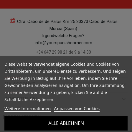
Ctra. Cabo de de Palos Km 25 30370 Cabo de Palos
Murcia (Spain)
Irgendwelche Fragen?
info@yourspanishcorner.com
+34 647 29 98 21 de 9 a 14:30
Diese Website verwendet eigene Cookies und Cookies von
keyboard_arrow_down
BENUTZERDEFINIERTE LINKS
Drittanbietern, um unsereDienste zu verbessern. Und zeigen
Sie Werbung in Bezug auf Ihre Vorlieben, indem Sie Ihre
keyboard_arrow_down
MY ACCOUNT
Gewohnheiten analysieren navigation. Um Ihre Zustimmung
zu seiner Verwendung zu geben, klicken Sie auf die
keyboard_arrow_down
BEWERTUNGEN
Schaltfläche Akzeptieren.
Weitere Informationen
Anpassen von Cookies

INFORMATIONEN
ALLE ABLEHNEN