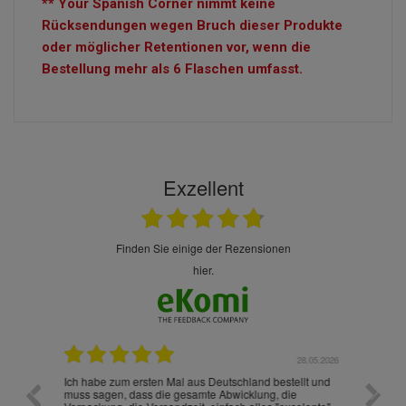
** Your Spanish Corner nimmt keine
Rücksendungen wegen Bruch dieser Produkte
oder möglicher Retentionen vor, wenn die
Bestellung mehr als 6 Flaschen umfasst.
Exzellent
finden Sie einige der Rezensionen
hier.
.07.2026
28.05.2026
nd
Ich habe zum ersten Mal aus Deutschland bestellt und
Die War
muss sagen, dass die gesamte Abwicklung, die
gut an