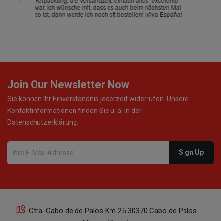
Verpackung, die Versandzeit, einfach alles "excelente"
ist sch
war. Ich wünsche mit, dass es auch beim nächsten Mal
so ist, dann werde ich noch oft bestellen! ¡Viva España!
Join Our Newsletter Now
Sie können Ihr Einverständnis jederzeit widerrufen. Unsere
Kontaktinformationen finden Sie u. a. in der
Datenschutzerklärung.
Ctra. Cabo de de Palos Km 25 30370 Cabo de Palos