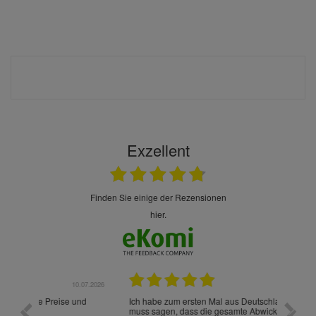
Exzellent
finden Sie einige der Rezensionen
hier.
.07.2026
28.05.2026
nd
Ich habe zum ersten Mal aus Deutschland bestellt und
Die War
muss sagen, dass die gesamte Abwicklung, die
gut an