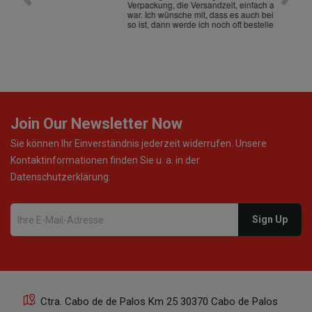
Verpackung, die Versandzeit, einfach alles "excelente"
ist sch
war. Ich wünsche mit, dass es auch beim nächsten Mal
so ist, dann werde ich noch oft bestellen! ¡Viva España!
Join Our Newsletter Now
Sie können Ihr Einverständnis jederzeit widerrufen. Unsere
Kontaktinformationen finden Sie u. a. in der
Datenschutzerklärung.
Ctra. Cabo de de Palos Km 25 30370 Cabo de Palos