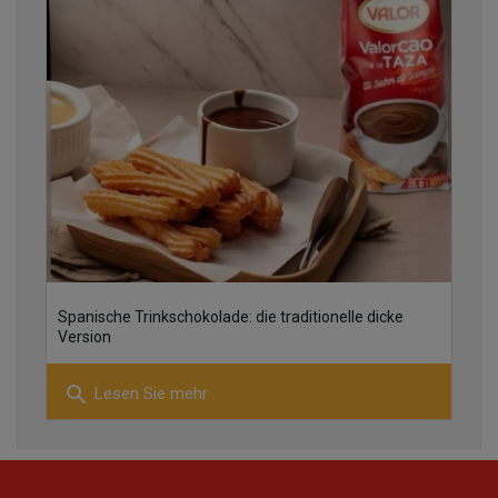
30
Spanische Trinkschokolade: die traditionelle dicke
10
Version
search
Lesen Sie mehr
28