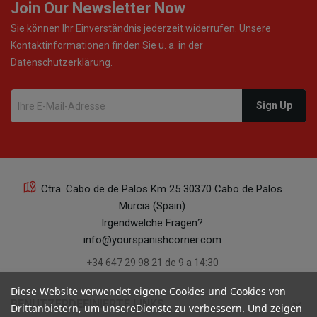
Join Our Newsletter Now
Sie können Ihr Einverständnis jederzeit widerrufen. Unsere
Kontaktinformationen finden Sie u. a. in der
Datenschutzerklärung.
22
Ctra. Cabo de de Palos Km 25 30370 Cabo de Palos
Murcia (Spain)
22
Irgendwelche Fragen?
info@yourspanishcorner.com
+34 647 29 98 21 de 9 a 14:30
Diese Website verwendet eigene Cookies und Cookies von
keyboard_arrow_down
BENUTZERDEFINIERTE LINKS
Drittanbietern, um unsereDienste zu verbessern. Und zeigen
21