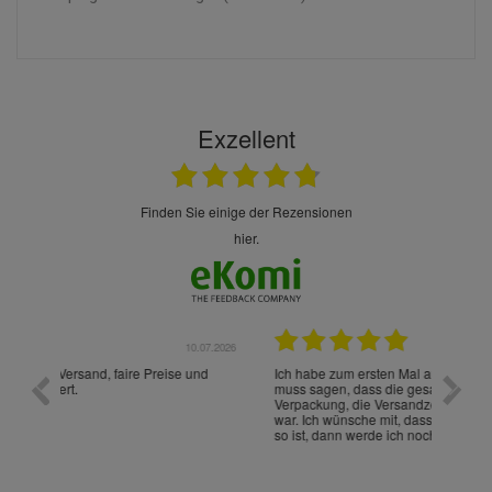
Exzellent
finden Sie einige der Rezensionen
hier.
.07.2026
28.05.2026
nd
Ich habe zum ersten Mal aus Deutschland bestellt und
Die War
muss sagen, dass die gesamte Abwicklung, die
gut an
Verpackung, die Versandzeit, einfach alles "excelente"
ist sch
war. Ich wünsche mit, dass es auch beim nächsten Mal
so ist, dann werde ich noch oft bestellen! ¡Viva España!