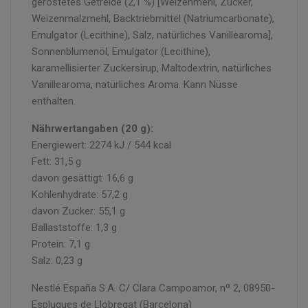
geröstetes Getreide (2,1 %) [Weizenmehl, Zucker,
Weizenmalzmehl, Backtriebmittel (Natriumcarbonate),
Emulgator (Lecithine), Salz, natürliches Vanillearoma],
Sonnenblumenöl, Emulgator (Lecithine),
karamellisierter Zuckersirup, Maltodextrin, natürliches
Vanillearoma, natürliches Aroma. Kann Nüsse
enthalten.
Nährwertangaben (20 g):
Energiewert: 2274 kJ / 544 kcal
Fett: 31,5 g
davon gesättigt: 16,6 g
Kohlenhydrate: 57,2 g
davon Zucker: 55,1 g
Ballaststoffe: 1,3 g
Protein: 7,1 g
Salz: 0,23 g
Nestlé España S.A. C/ Clara Campoamor, nº 2, 08950-
Esplugues de Llobregat (Barcelona)