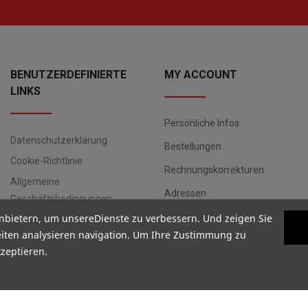
BENUTZERDEFINIERTE
MY ACCOUNT
LINKS
Persönliche Infos
Datenschutzerklärung
Bestellungen
Cookie-Richtlinie
Rechnungskorrekturen
Allgemeine
Adressen
Geschäftsbedingungen
Gutscheine
nbietern, um unsereDienste zu verbessern. Und zeigen Sie
Datenschutz
iten analysieren navigation. Um Ihre Zustimmung zu
kzeptieren.
Copyright ©
Your Spanish Corner
. Todos los derechos reservados