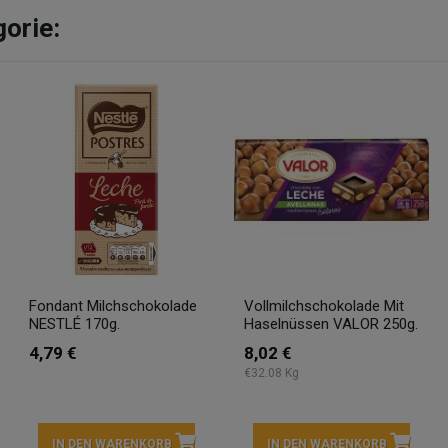
gorie:
Fondant Milchschokolade
Vollmilchschokolade Mit
NESTLÉ 170g.
Haselnüssen VALOR 250g.
4,79 €
8,02 €
€32.08 Kg
IN DEN WARENKORB
IN DEN WARENKORB