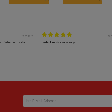
22.05.2026
21.
schrieben und sehr gut
perfect service as always