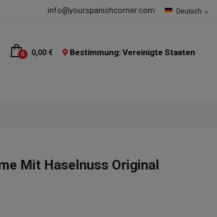
info@yourspanishcorner.com
Deutsch
expand_more
Bestimmung: Vereinigte Staaten
0,00 €
0
e Mit Haselnuss Original