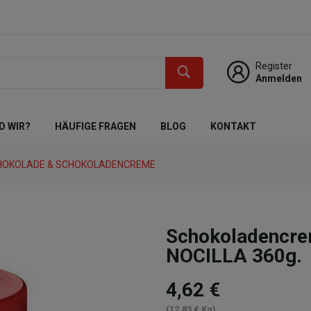
Register
Anmelden
D WIR?
HÄUFIGE FRAGEN
BLOG
KONTAKT
HOKOLADE & SCHOKOLADENCREME
Schokoladencrem
NOCILLA 360g.
4,62 €
(12,83 € Kg)