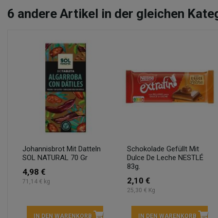
6
andere Artikel in der gleichen Kate
Johannisbrot Mit Datteln
Schokolade Gefüllt Mit
SOL NATURAL 70 Gr
Dulce De Leche NESTLÉ
83g.
4,98 €
2,10 €
71,14 € kg
25,30 € Kg
IN DEN WARENKORB
IN DEN WARENKORB