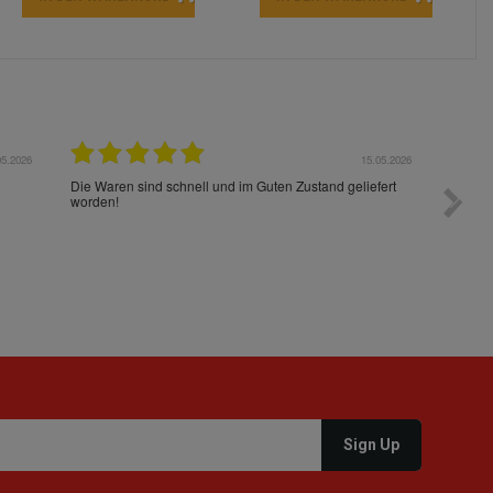
05.2026
15.05.2026
Die Waren sind schnell und im Guten Zustand geliefert
Preis s
worden!