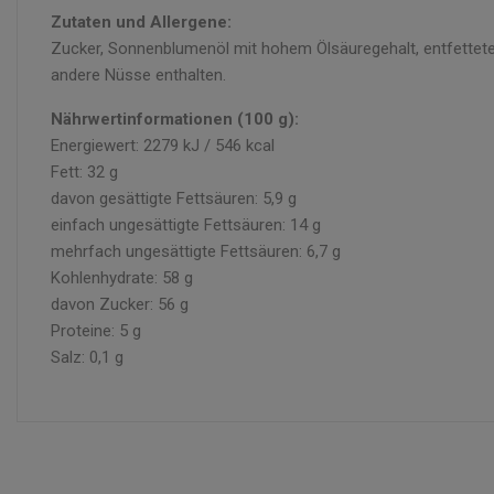
Zutaten und Allergene:
Zucker, Sonnenblumenöl mit hohem Ölsäuregehalt, entfettete
andere Nüsse enthalten.
Nährwertinformationen (100 g):
Energiewert: 2279 kJ / 546 kcal
Fett: 32 g
davon gesättigte Fettsäuren: 5,9 g
einfach ungesättigte Fettsäuren: 14 g
mehrfach ungesättigte Fettsäuren: 6,7 g
Kohlenhydrate: 58 g
davon Zucker: 56 g
Proteine: 5 g
Salz: 0,1 g