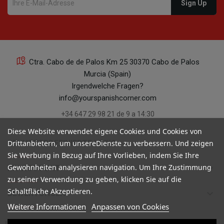
Ctra. Cabo de de Palos Km 25 30370 Cabo de Palos
Murcia (Spain)
Irgendwelche Fragen?
info@yourspanishcorner.com
+34 647 29 98 21 de 9 a 14:30
Diese Website verwendet eigene Cookies und Cookies von
keyboard_arrow_down
BENUTZERDEFINIERTE LINKS
Drittanbietern, um unsereDienste zu verbessern. Und zeigen
Sie Werbung in Bezug auf Ihre Vorlieben, indem Sie Ihre
Gewohnheiten analysieren navigation. Um Ihre Zustimmung
keyboard_arrow_down
MY ACCOUNT
zu seiner Verwendung zu geben, klicken Sie auf die
Schaltfläche Akzeptieren.
keyboard_arrow_down
BEWERTUNGEN
Weitere Informationen
Anpassen von Cookies