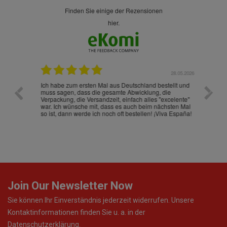
finden Sie einige der Rezensionen
hier.
.07.2026
28.05.2026
nd
Ich habe zum ersten Mal aus Deutschland bestellt und
Die War
muss sagen, dass die gesamte Abwicklung, die
gut an
Verpackung, die Versandzeit, einfach alles "excelente"
ist sch
war. Ich wünsche mit, dass es auch beim nächsten Mal
so ist, dann werde ich noch oft bestellen! ¡Viva España!
Join Our Newsletter Now
Sie können Ihr Einverständnis jederzeit widerrufen. Unsere
Kontaktinformationen finden Sie u. a. in der
Datenschutzerklärung.