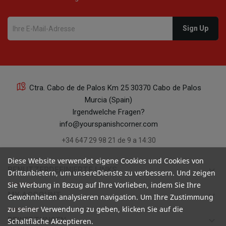
Ctra. Cabo de de Palos Km 25 30370 Cabo de Palos
Murcia (Spain)
Irgendwelche Fragen?
info@yourspanishcorner.com
+34 647 29 98 21 de 9 a 14:30
Diese Website verwendet eigene Cookies und Cookies von
keyboard_arrow_down
BENUTZERDEFINIERTE LINKS
Drittanbietern, um unsereDienste zu verbessern. Und zeigen
Sie Werbung in Bezug auf Ihre Vorlieben, indem Sie Ihre
keyboard_arrow_down
MY ACCOUNT
Gewohnheiten analysieren navigation. Um Ihre Zustimmung
zu seiner Verwendung zu geben, klicken Sie auf die
keyboard_arrow_down
BEWERTUNGEN
Schaltfläche Akzeptieren.