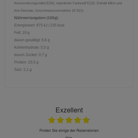
Konservierungsmittel E250, natürlicher Farbstoff E120. Enthält Milch und
ihre Derivate, Geschmacksverstärker (E-621).
Nährwertangaben (100g):
Energiewert: 975 kJ / 235 kcal
Fett: 19 g
davon gesättigt: 6,6 g
Kohlenhydrate: 5,5 g
davon Zucker: 0,7 g
Protein: 10,5 g
Salz: 2,1 g
Exzellent
finden Sie einige der Rezensionen
hier.