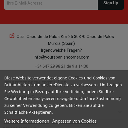
Ctra. Cabo de de Palos Km 25 30370 Cabo de Palos
Murcia (Spain)
Irgendwelche Fragen?
info@yourspanishcorner.com
+34 647 29 98 21 de 9 a 14:30
Diese Website verwendet eigene Cookies und Cookies von
keyboard_arrow_down
BENUTZERDEFINIERTE LINKS
Drittanbietern, um unsereDienste zu verbessern. Und zeigen
Sie Werbung in Bezug auf Ihre Vorlieben, indem Sie Ihre
keyboard_arrow_down
MY ACCOUNT
Gewohnheiten analysieren navigation. Um Ihre Zustimmung
zu seiner Verwendung zu geben, klicken Sie auf die
keyboard_arrow_down
BEWERTUNGEN
Schaltfläche Akzeptieren.
Weitere Informationen
Anpassen von Cookies