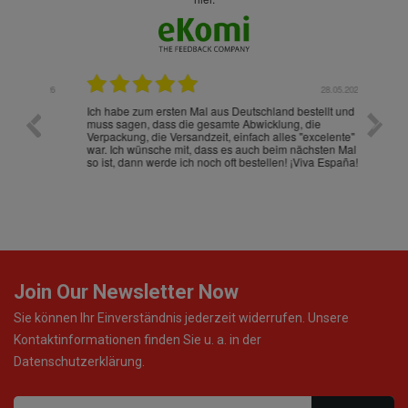
.07.2026
28.05.2026
nd
Ich habe zum ersten Mal aus Deutschland bestellt und
Die War
muss sagen, dass die gesamte Abwicklung, die
gut an
Verpackung, die Versandzeit, einfach alles "excelente"
ist sch
war. Ich wünsche mit, dass es auch beim nächsten Mal
so ist, dann werde ich noch oft bestellen! ¡Viva España!
Join Our Newsletter Now
Sie können Ihr Einverständnis jederzeit widerrufen. Unsere
Kontaktinformationen finden Sie u. a. in der
Datenschutzerklärung.