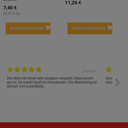
11,26 €
7,40 €
35,82 € Kg
IN DEN WARENKORB
IN DEN WARENKORB
05.2026
15.05.2026
Die Waren sind schnell und im Guten Zustand geliefert
Preis s
worden!