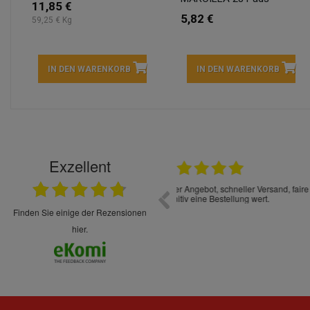
11,85 €
5,82 €
59,25 € Kg
IN DEN WARENKORB
IN DEN WARENKORB
Exzellent
22.05.2026
immer sehr sorgsam verpackt. Alles kommt
Schnelle Lieferung Ware wie be
cht Spaß so einzukaufen. Die Abwicklung ist
verpackt.
uverlässig
finden Sie einige der Rezensionen
hier.