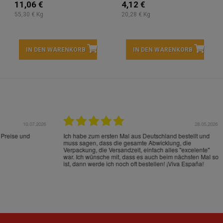
11,06 €
4,12 €
55,30 € Kg
20,28 € Kg
IN DEN WARENKORB
IN DEN WARENKORB
22.05.2026
21.
schrieben und sehr gut
perfect service as always