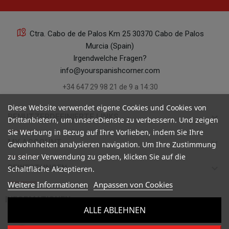
Ctra. Cabo de de Palos Km 25 30370 Cabo de Palos
Murcia (Spain)
Irgendwelche Fragen?
info@yourspanishcorner.com
+34 647 29 98 21 de 9 a 14:30
Diese Website verwendet eigene Cookies und Cookies von
keyboard_arrow_down
BENUTZERDEFINIERTE LINKS
Drittanbietern, um unsereDienste zu verbessern. Und zeigen
Sie Werbung in Bezug auf Ihre Vorlieben, indem Sie Ihre
keyboard_arrow_down
MY ACCOUNT
Gewohnheiten analysieren navigation. Um Ihre Zustimmung
zu seiner Verwendung zu geben, klicken Sie auf die
keyboard_arrow_down
BEWERTUNGEN
Schaltfläche Akzeptieren.
Weitere Informationen
Anpassen von Cookies

INFORMATIONEN
ALLE ABLEHNEN