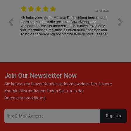
.07.2026
28.05.2026
nd
Ich habe zum ersten Mal aus Deutschland bestellt und
Die War
muss sagen, dass die gesamte Abwicklung, die
gut an
Verpackung, die Versandzeit, einfach alles "excelente"
ist sch
war. Ich wünsche mit, dass es auch beim nächsten Mal
so ist, dann werde ich noch oft bestellen! ¡Viva España!
Join Our Newsletter Now
Sie können Ihr Einverständnis jederzeit widerrufen. Unsere
Kontaktinformationen finden Sie u. a. in der
Datenschutzerklärung.