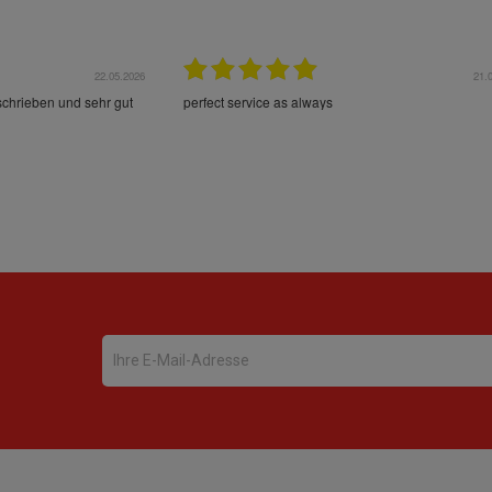
22.05.2026
21.
schrieben und sehr gut
perfect service as always