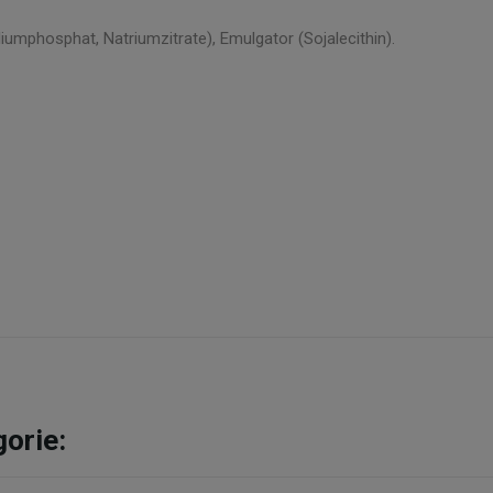
aliumphosphat, Natriumzitrate), Emulgator (Sojalecithin).
gorie: