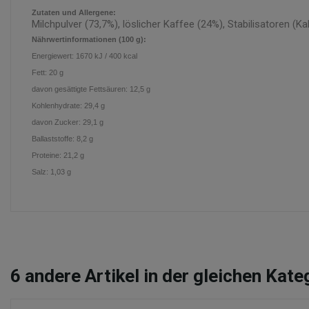
Zutaten und Allergene:
Milchpulver (73,7%), löslicher Kaffee (24%), Stabilisatoren (K
Nährwertinformationen (100 g):
Energiewert: 1670 kJ / 400 kcal
Fett: 20 g
davon gesättigte Fettsäuren: 12,5 g
Kohlenhydrate: 29,4 g
davon Zucker: 29,1 g
Ballaststoffe: 8,2 g
Proteine: 21,2 g
Salz: 1,03 g
6
andere Artikel in der gleichen Kate