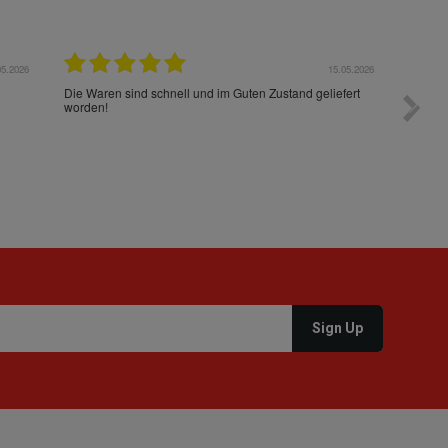
05.2026
15.05.2026
Die Waren sind schnell und im Guten Zustand geliefert
Preis s
worden!