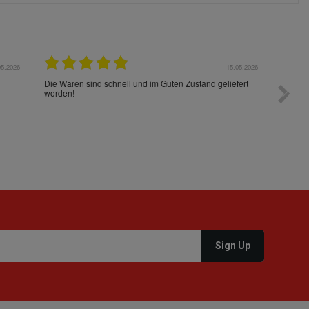
05.2026
15.05.2026
Die Waren sind schnell und im Guten Zustand geliefert
Preis s
worden!