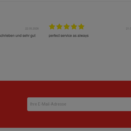
22.05.2026
21.
schrieben und sehr gut
perfect service as always