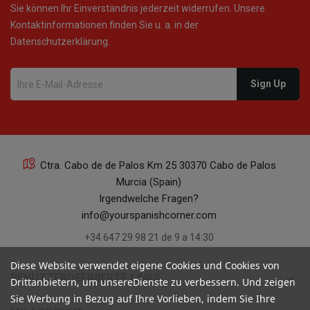
Sie können Ihr Einverständnis jederzeit widerrufen. Unsere
Kontaktinformationen finden Sie u. a. in der
Datenschutzerklärung.
Ctra. Cabo de de Palos Km 25 30370 Cabo de Palos
Murcia (Spain)
Irgendwelche Fragen?
info@yourspanishcorner.com
+34 647 29 98 21 de 9 a 14:30
Diese Website verwendet eigene Cookies und Cookies von
keyboard_arrow_down
BENUTZERDEFINIERTE LINKS
Drittanbietern, um unsereDienste zu verbessern. Und zeigen
Sie Werbung in Bezug auf Ihre Vorlieben, indem Sie Ihre