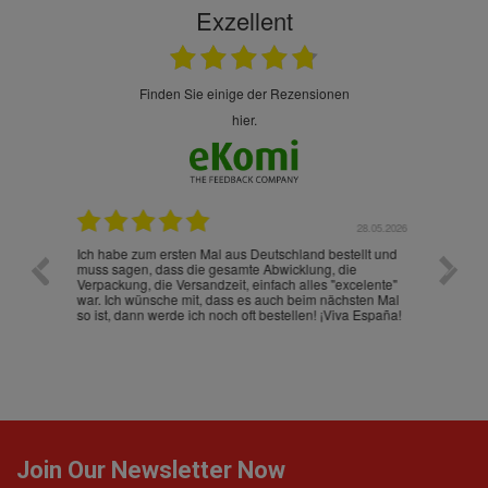
Exzellent
finden Sie einige der Rezensionen
hier.
.07.2026
28.05.2026
nd
Ich habe zum ersten Mal aus Deutschland bestellt und
Die War
muss sagen, dass die gesamte Abwicklung, die
gut an
Verpackung, die Versandzeit, einfach alles "excelente"
ist sch
war. Ich wünsche mit, dass es auch beim nächsten Mal
so ist, dann werde ich noch oft bestellen! ¡Viva España!
Join Our Newsletter Now