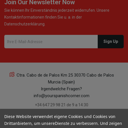
Join Our Newsletter Now
Sie können Ihr Einverständnis jederzeit widerrufen. Unsere
Kontaktinformationen finden Sie u. a. in der
Datenschutzerklärung.
Ctra. Cabo de de Palos Km 25 30370 Cabo de Palos
Murcia (Spain)
Irgendwelche Fragen?
info@yourspanishcorner.com
+34 647 29 98 21 de 9 a 14:30
Diese Website verwendet eigene Cookies und Cookies von
keyboard_arrow_down
BENUTZERDEFINIERTE LINKS
Drittanbietern, um unsereDienste zu verbessern. Und zeigen