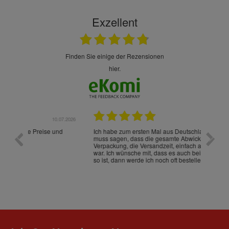
Exzellent
finden Sie einige der Rezensionen
hier.
.07.2026
28.05.2026
nd
Ich habe zum ersten Mal aus Deutschland bestellt und
Die War
muss sagen, dass die gesamte Abwicklung, die
gut an
Verpackung, die Versandzeit, einfach alles "excelente"
ist sch
war. Ich wünsche mit, dass es auch beim nächsten Mal
so ist, dann werde ich noch oft bestellen! ¡Viva España!