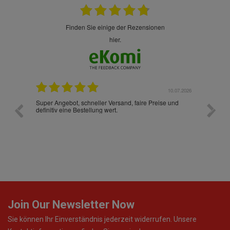
finden Sie einige der Rezensionen
hier.
10.07.2026
Super Angebot, schneller Versand, faire Preise und
Ich habe zum 
definitiv eine Bestellung wert.
muss sagen, d
Verpackung, di
war. Ich wüns
so ist, dann w
Join Our Newsletter Now
Sie können Ihr Einverständnis jederzeit widerrufen. Unsere