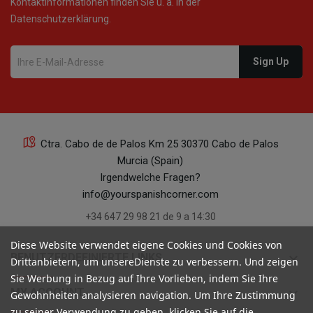
Kontaktinformationen finden Sie u. a. in der
Datenschutzerklärung.
Ctra. Cabo de de Palos Km 25 30370 Cabo de Palos
Murcia (Spain)
Irgendwelche Fragen?
info@yourspanishcorner.com
+34 647 29 98 21 de 9 a 14:30
Diese Website verwendet eigene Cookies und Cookies von
keyboard_arrow_down
BENUTZERDEFINIERTE LINKS
Drittanbietern, um unsereDienste zu verbessern. Und zeigen
Sie Werbung in Bezug auf Ihre Vorlieben, indem Sie Ihre
keyboard_arrow_down
MY ACCOUNT
Gewohnheiten analysieren navigation. Um Ihre Zustimmung
zu seiner Verwendung zu geben, klicken Sie auf die