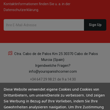
Kontaktinformationen finden Sie u. a. in der
Datenschutzerklärung.
Ctra. Cabo de de Palos Km 25 30370 Cabo de Palos
Murcia (Spain)
Irgendwelche Fragen?
info@yourspanishcorner.com
+34 647 29 98 21 de 9 a 14:30
Diese Website verwendet eigene Cookies und Cookies von
keyboard_arrow_down
BENUTZERDEFINIERTE LINKS
Drittanbietern, um unsereDienste zu verbessern. Und zeigen
Sie Werbung in Bezug auf Ihre Vorlieben, indem Sie Ihre
keyboard_arrow_down
MY ACCOUNT
Gewohnheiten analysieren navigation. Um Ihre Zustimmung