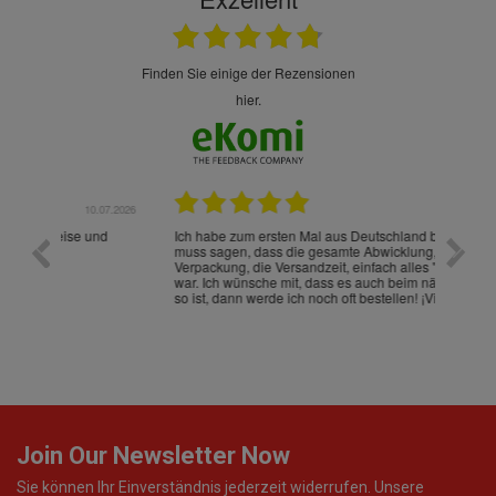
finden Sie einige der Rezensionen
hier.
.07.2026
28.05.2026
nd
Ich habe zum ersten Mal aus Deutschland bestellt und
Die War
muss sagen, dass die gesamte Abwicklung, die
gut an
Verpackung, die Versandzeit, einfach alles "excelente"
ist sch
war. Ich wünsche mit, dass es auch beim nächsten Mal
so ist, dann werde ich noch oft bestellen! ¡Viva España!
Join Our Newsletter Now
Sie können Ihr Einverständnis jederzeit widerrufen. Unsere