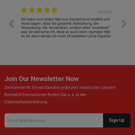
.07.2026
28.05.2026
nd
Ich habe zum ersten Mal aus Deutschland bestellt und
Die War
muss sagen, dass die gesamte Abwicklung, die
gut an
Verpackung, die Versandzeit, einfach alles "excelente"
ist sch
war. Ich wünsche mit, dass es auch beim nächsten Mal
so ist, dann werde ich noch oft bestellen! ¡Viva España!
Join Our Newsletter Now
Sie können Ihr Einverständnis jederzeit widerrufen. Unsere
Kontaktinformationen finden Sie u. a. in der
Datenschutzerklärung.