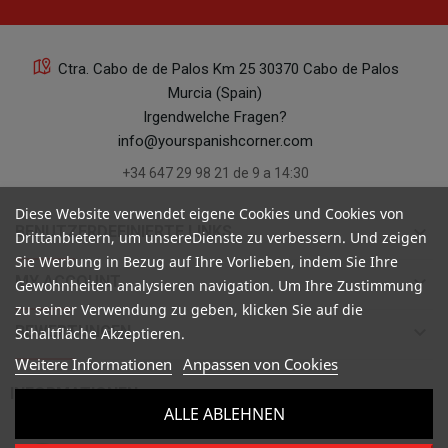
Ctra. Cabo de de Palos Km 25 30370 Cabo de Palos
Murcia (Spain)
Irgendwelche Fragen?
info@yourspanishcorner.com
+34 647 29 98 21 de 9 a 14:30
Diese Website verwendet eigene Cookies und Cookies von
keyboard_arrow_down
BENUTZERDEFINIERTE LINKS
Drittanbietern, um unsereDienste zu verbessern. Und zeigen
Sie Werbung in Bezug auf Ihre Vorlieben, indem Sie Ihre
keyboard_arrow_down
MY ACCOUNT
Gewohnheiten analysieren navigation. Um Ihre Zustimmung
zu seiner Verwendung zu geben, klicken Sie auf die
keyboard_arrow_down
BEWERTUNGEN
Schaltfläche Akzeptieren.
Weitere Informationen
Anpassen von Cookies

INFORMATIONEN
ALLE ABLEHNEN