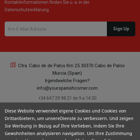
Kontaktinformationen finden Sie u. a. in der
Datenschutzerklärung.
Ctra. Cabo de de Palos Km 25 30370 Cabo de Palos
Murcia (Spain)
Irgendwelche Fragen?
info@yourspanishcorner.com
+34 647 29 98 21 de 9 a 14:30
Diese Website verwendet eigene Cookies und Cookies von
keyboard_arrow_down
BENUTZERDEFINIERTE LINKS
Drittanbietern, um unsereDienste zu verbessern. Und zeigen
Sie Werbung in Bezug auf Ihre Vorlieben, indem Sie Ihre
keyboard_arrow_down
MY ACCOUNT
Gewohnheiten analysieren navigation. Um Ihre Zustimmung