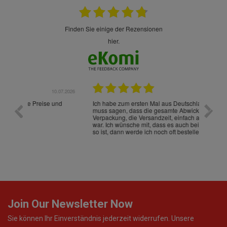
finden Sie einige der Rezensionen
hier.
.07.2026
28.05.2026
nd
Ich habe zum ersten Mal aus Deutschland bestellt und
Die War
muss sagen, dass die gesamte Abwicklung, die
gut an
Verpackung, die Versandzeit, einfach alles "excelente"
ist sch
war. Ich wünsche mit, dass es auch beim nächsten Mal
so ist, dann werde ich noch oft bestellen! ¡Viva España!
Join Our Newsletter Now
Sie können Ihr Einverständnis jederzeit widerrufen. Unsere