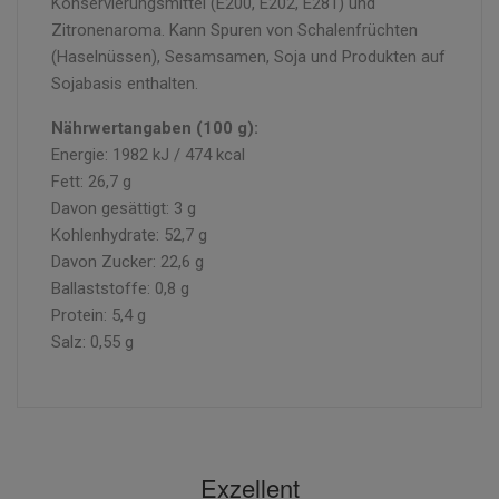
Konservierungsmittel (E200, E202, E281) und
Zitronenaroma. Kann Spuren von Schalenfrüchten
(Haselnüssen), Sesamsamen, Soja und Produkten auf
Sojabasis enthalten.
Nährwertangaben (100 g):
Energie: 1982 kJ / 474 kcal
Fett: 26,7 g
Davon gesättigt: 3 g
Kohlenhydrate: 52,7 g
Davon Zucker: 22,6 g
Ballaststoffe: 0,8 g
Protein: 5,4 g
Salz: 0,55 g
Exzellent