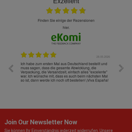
Exzellent
finden Sie einige der Rezensionen
hier.
.07.2026
28.05.2026
nd
Ich habe zum ersten Mal aus Deutschland bestellt und
Die War
muss sagen, dass die gesamte Abwicklung, die
gut an
Verpackung, die Versandzeit, einfach alles "excelente"
ist sch
war. Ich wünsche mit, dass es auch beim nächsten Mal
so ist, dann werde ich noch oft bestellen! ¡Viva España!
Join Our Newsletter Now
Sie können Ihr Einverständnis jederzeit widerrufen. Unsere