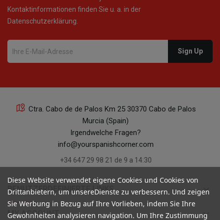
Kontaktinformationen finden Sie u. a. in der
Datenschutzerklärung.
Ctra. Cabo de de Palos Km 25 30370 Cabo de Palos
Murcia (Spain)
Irgendwelche Fragen?
info@yourspanishcorner.com
+34 647 29 98 21 de 9 a 14:30
Diese Website verwendet eigene Cookies und Cookies von
keyboard_arrow_down
BENUTZERDEFINIERTE LINKS
Drittanbietern, um unsereDienste zu verbessern. Und zeigen
Sie Werbung in Bezug auf Ihre Vorlieben, indem Sie Ihre
keyboard_arrow_down
MY ACCOUNT
Gewohnheiten analysieren navigation. Um Ihre Zustimmung