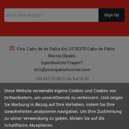
Ctra. Cabo de de Palos Km 25 30370 Cabo de Palos
Murcia (Spain)
Irgendwelche Fragen?
info@yourspanishcorner.com
+34 647 29 98 21 de 9 a 14:30
Diese Website verwendet eigene Cookies und Cookies von
keyboard_arrow_down
BENUTZERDEFINIERTE LINKS
Drittanbietern, um unsereDienste zu verbessern. Und zeigen
Sie Werbung in Bezug auf Ihre Vorlieben, indem Sie Ihre
keyboard_arrow_down
MY ACCOUNT
Gewohnheiten analysieren navigation. Um Ihre Zustimmung
zu seiner Verwendung zu geben, klicken Sie auf die
keyboard_arrow_down
BEWERTUNGEN
Schaltfläche Akzeptieren.