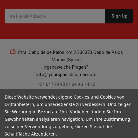
Ctra. Cabo de de Palos Km 25 30370 Cabo de Palos
Murcia (Spain)
Irgendwelche Fragen?
info@yourspanishcorner.com
+34 647 29 98 21 de 9 a 14:30
Diese Website verwendet eigene Cookies und Cookies von
keyboard_arrow_down
BENUTZERDEFINIERTE LINKS
Drittanbietern, um unsereDienste zu verbessern. Und zeigen
Sie Werbung in Bezug auf Ihre Vorlieben, indem Sie Ihre
keyboard_arrow_down
MY ACCOUNT
Gewohnheiten analysieren navigation. Um Ihre Zustimmung
zu seiner Verwendung zu geben, klicken Sie auf die
keyboard_arrow_down
BEWERTUNGEN
Schaltfläche Akzeptieren.