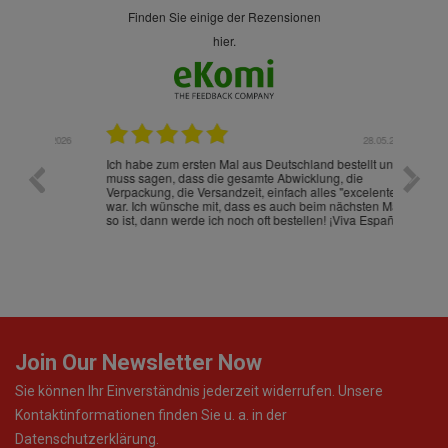
finden Sie einige der Rezensionen
hier.
.07.2026
28.05.2026
nd
Ich habe zum ersten Mal aus Deutschland bestellt und
Die War
muss sagen, dass die gesamte Abwicklung, die
gut an
Verpackung, die Versandzeit, einfach alles "excelente"
ist sch
war. Ich wünsche mit, dass es auch beim nächsten Mal
so ist, dann werde ich noch oft bestellen! ¡Viva España!
Join Our Newsletter Now
Sie können Ihr Einverständnis jederzeit widerrufen. Unsere
Kontaktinformationen finden Sie u. a. in der
Datenschutzerklärung.