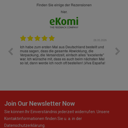
finden Sie einige der Rezensionen
hier.
.07.2026
28.05.2026
nd
Ich habe zum ersten Mal aus Deutschland bestellt und
Die War
muss sagen, dass die gesamte Abwicklung, die
gut an
Verpackung, die Versandzeit, einfach alles "excelente"
ist sch
war. Ich wünsche mit, dass es auch beim nächsten Mal
so ist, dann werde ich noch oft bestellen! ¡Viva España!
Join Our Newsletter Now
Sie können Ihr Einverständnis jederzeit widerrufen. Unsere
Kontaktinformationen finden Sie u. a. in der
Datenschutzerklärung.