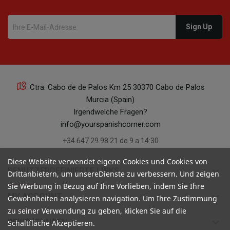
Ctra. Cabo de de Palos Km 25 30370 Cabo de Palos
Murcia (Spain)
Irgendwelche Fragen?
info@yourspanishcorner.com
+34 647 29 98 21 de 9 a 14:30
Diese Website verwendet eigene Cookies und Cookies von
keyboard_arrow_down
BENUTZERDEFINIERTE LINKS
Drittanbietern, um unsereDienste zu verbessern. Und zeigen
Sie Werbung in Bezug auf Ihre Vorlieben, indem Sie Ihre
keyboard_arrow_down
MY ACCOUNT
Gewohnheiten analysieren navigation. Um Ihre Zustimmung
zu seiner Verwendung zu geben, klicken Sie auf die
keyboard_arrow_down
BEWERTUNGEN
Schaltfläche Akzeptieren.