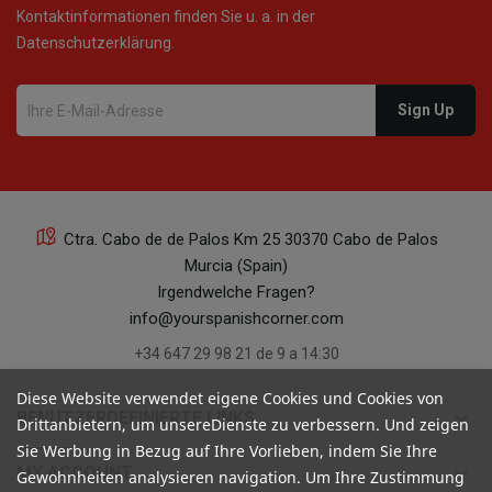
Kontaktinformationen finden Sie u. a. in der
Datenschutzerklärung.
Ctra. Cabo de de Palos Km 25 30370 Cabo de Palos
Murcia (Spain)
Irgendwelche Fragen?
info@yourspanishcorner.com
+34 647 29 98 21 de 9 a 14:30
Diese Website verwendet eigene Cookies und Cookies von
keyboard_arrow_down
BENUTZERDEFINIERTE LINKS
Drittanbietern, um unsereDienste zu verbessern. Und zeigen
Sie Werbung in Bezug auf Ihre Vorlieben, indem Sie Ihre
keyboard_arrow_down
MY ACCOUNT
Gewohnheiten analysieren navigation. Um Ihre Zustimmung